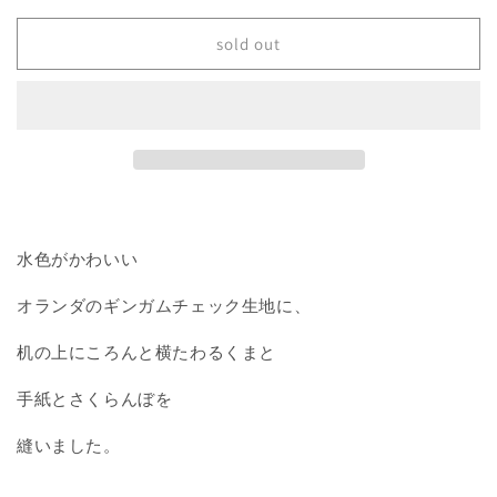
の
の
上
上
sold out
の
の
く
く
ま
ま
の
の
数
数
量
量
を
を
減
増
水色がかわいい
ら
や
す
す
オランダのギンガムチェック生地に、
机の上にころんと横たわるくまと
手紙とさくらんぼを
縫いました。