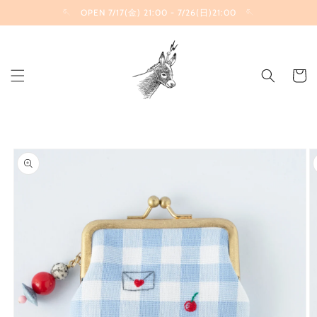
コンテ
🪡 OPEN 7/17(金) 21:00 - 7/26(日)21:00 🪡
ンツに
進む
カ
ー
ト
商品情
報にス
キップ