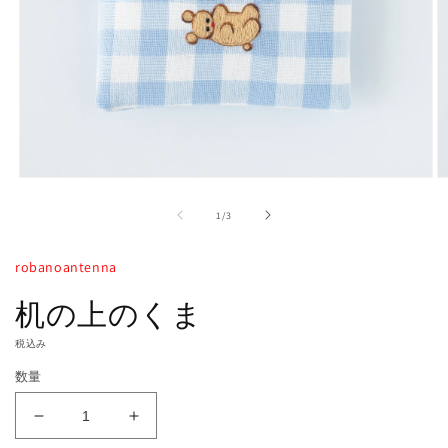
モ
ー
の
1
/
3
ダ
ル
で
robanoantenna
メ
デ
机の上のくま
ィ
ア
税込み
(1)
(2
を
数量
開
く
机
机