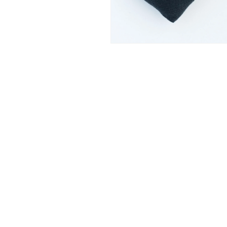
(1)
を
開
く
モ
ー
ダ
ル
で
メ
デ
ィ
ア
(2)
を
開
く