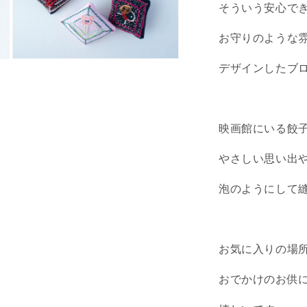
ら
そういう安心で
す
お守りのような
モ
デザインしたブ
ー
ダ
ル
で
メ
映画館にいる餃
デ
ィ
やさしい思い出
ア
(3)
を
泡のようにして
開
く
お気に入りの場
おでかけのお供