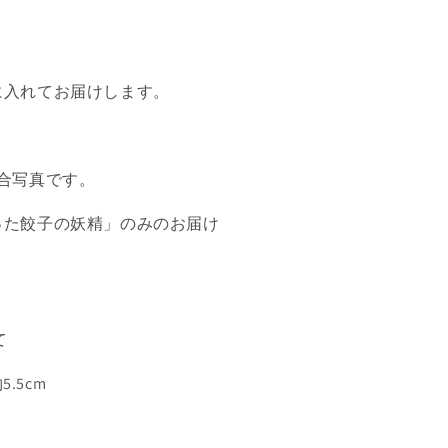
に入れてお届けします。
合写真です。
った餃子の妖精」のみのお届け
て
5.5
cm