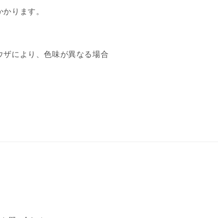
かかります。
ウザにより、色味が異なる場合