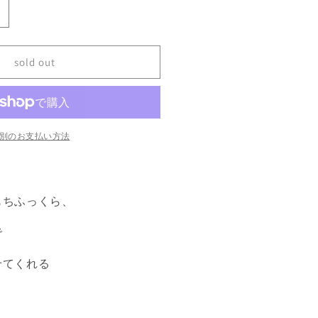
映
画
館
sold out
で
出
会
っ
た
別のお支払い方法
餃
子
の
もちふっくら、
妖
精
で
の
数
せてくれる
量
を
増