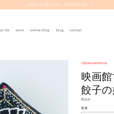
🪡 OPEN 7/17(金) 21:00 - 7/26(日)21:00 🪡
ut me
work
online shop
blog
contact
robanoantenna
映画館
餃子の
税込み
数量