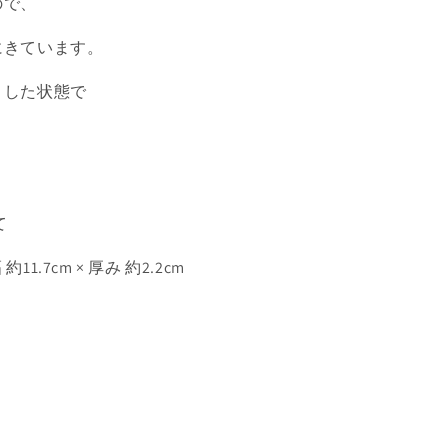
ので、
にきています。
トした状態で
て
幅 約
11.7
cm × 厚み 約2.2cm