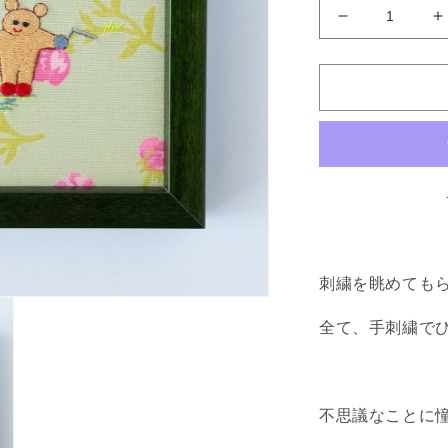
レ
ッ
ツ
!
!
ダ
ウ
ジ
ン
グ
!
!
の
刺繍を眺めても
数
量
全て、手刺繍で
を
減
ら
す
不思議なことに