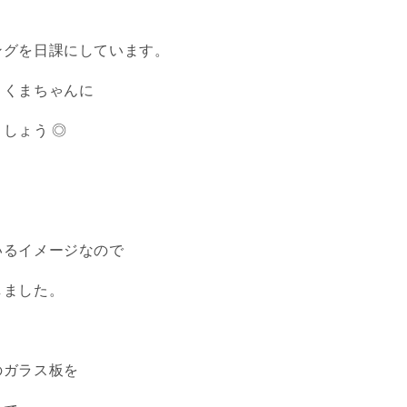
ングを日課にしています。
、
くまちゃんに
しょう ◎
いるイメージなので
しました。
のガラス板を