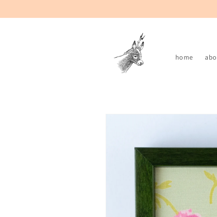
コンテ
ンツに
進む
home
abo
商品情
報にス
キップ