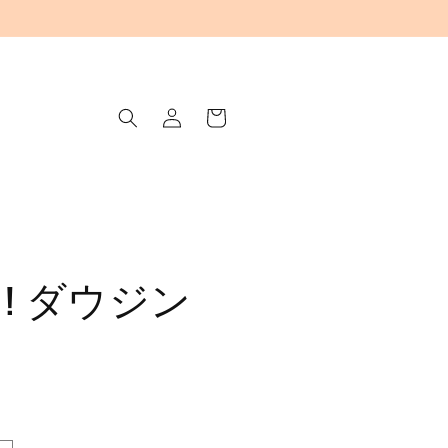
ロ
カ
グ
ー
イ
ト
ン
! ダウジン