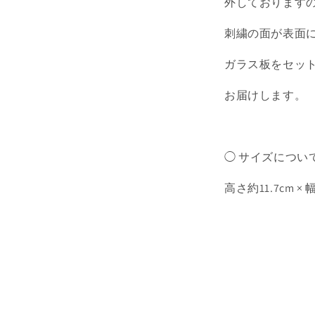
外しております
刺繍の面が表面
ガラス板をセッ
お届けします。
◯ サイズについ
高さ約11.7cm × 