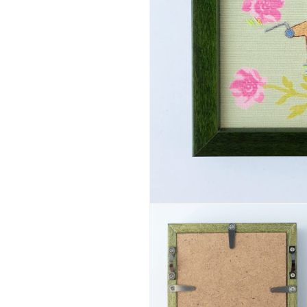
モ
ー
ダ
ル
で
メ
デ
ィ