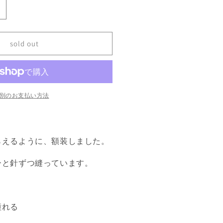
レ
ッ
ツ
sold out
ダ
ウ
ジ
ン
別のお支払い方法
グ
の
らえるように、額装しました。
数
量
ひと針ずつ縫っています。
を
増
や
す
憧れる