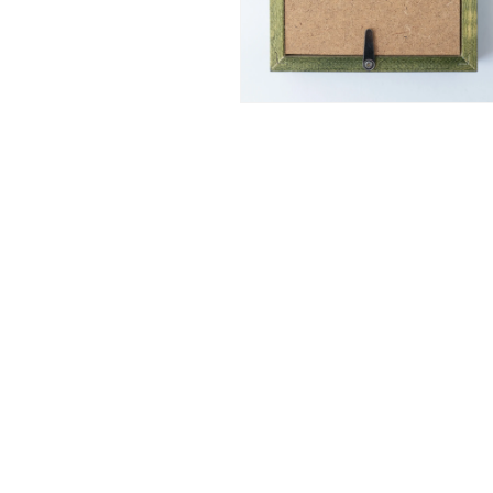
ア
(1)
を
開
く
モ
ー
ダ
ル
で
メ
デ
ィ
ア
(2)
を
開
く