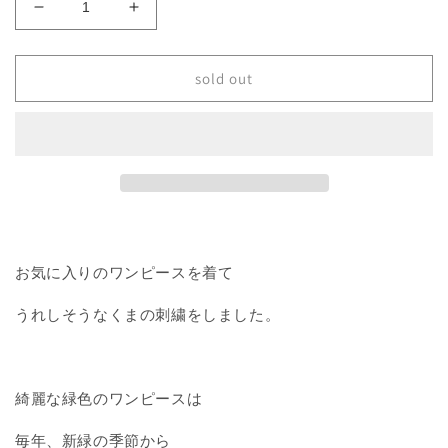
お
お
気
気
に
に
sold out
入
入
り
り
の
の
ワ
ワ
ン
ン
ピ
ピ
ー
ー
ス
ス
お気に入りのワンピースを着て
を
を
着
着
うれしそうなくまの刺繍をしました。
る
る
く
く
ま
ま
綺麗な緑色のワンピースは
ブ
ブ
ロ
ロ
毎年、新緑の季節から