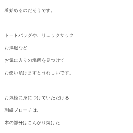
ー
ー
チ
チ
着始めるのだそうです。
の
の
数
数
量
量
トートバッグや、リュックサック
を
を
減
増
お洋服など
ら
や
す
す
お気に入りの場所を見つけて
お使い頂けますとうれしいです。
お気軽に身につけていただける
刺繍ブローチは、
木の部分はこんがり焼けた