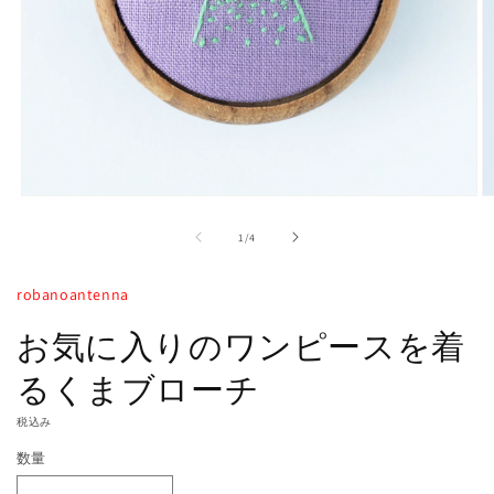
モ
ー
の
1
/
4
ダ
ル
で
robanoantenna
メ
デ
お気に入りのワンピースを着
ィ
ア
るくまブローチ
(1)
(2
を
開
税込み
く
数量