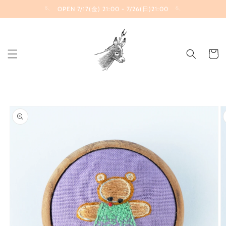
コンテ
🪡 OPEN 7/17(金) 21:00 - 7/26(日)21:00 🪡
ンツに
進む
カ
ー
ト
商品情
報にス
キップ